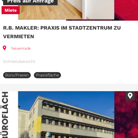
Preis auf Anfrage
Miete
R.B. MAKLER: PRAXIS IM STADTZENTRUM ZU
VERMIETEN
Neuenrade
Schnellübersicht:
Büro/Praxen
Praxisfläche
Im