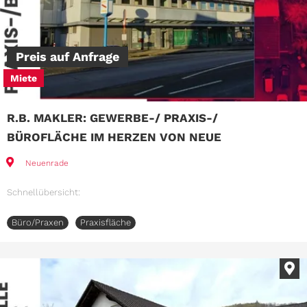
Preis auf Anfrage
Miete
R.B. MAKLER: GEWERBE-/ PRAXIS-/
BÜROFLÄCHE IM HERZEN VON NEUE
Neuenrade
Schnellübersicht:
Büro/Praxen
Praxisfläche
Im