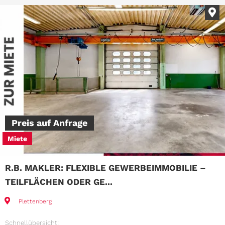
Im
Preis auf Anfrage
Miete
R.B. MAKLER: FLEXIBLE GEWERBEIMMOBILIE –
TEILFLÄCHEN ODER GE...
Plettenberg
Schnellübersicht: